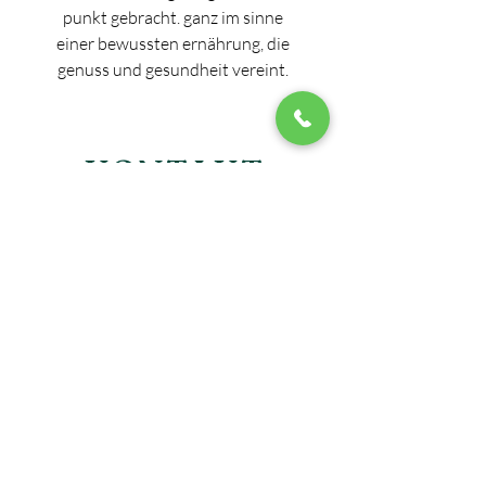
punkt gebracht. ganz im sinne
einer bewussten ernährung, die
genuss und gesundheit vereint.
KONTAKT
Zeughausmarkt
21 - 20459
Hamburg, Germany
​Mon - Fri: 11:30 - 22:00
​​Samstag: 12:00-22:00
Sonntag: geschlossen
hello@nomi-hamburg.de
040 45028999